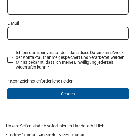
E-Mail
Ich bin damit einverstanden, dass diese Daten zum Zweck
der Kontaktaufnahme gespeichert und verarbeitet werden.
Mir ist bekannt, dass ich meine Einwilligung jederzeit
widerrufen kann.
*
* Kennzeichnet erforderliche Felder
Senden
Lorem ipsum dolor sit amet, consectetur adipiscing elit. Nulla
euismod condimentum felis vitae efficitur. Sed vel dictum quam, at
blandit leo.
Unsere Seifen sind ab sofort hier im Handel erhältlich:
Stadthof Hanau, Am Markt, 63450 Hanau